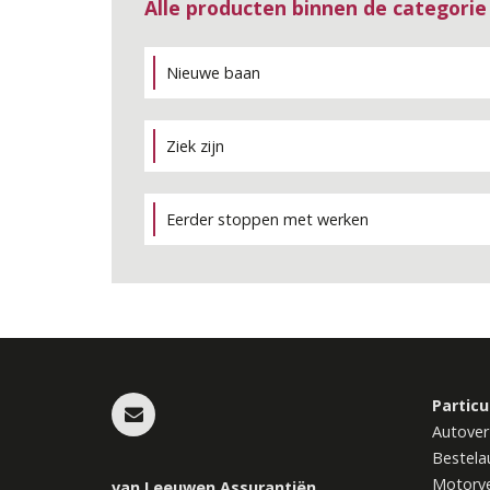
Alle producten binnen de categori
Nieuwe baan
Ziek zijn
Eerder stoppen met werken
Particu
Autover
Bestela
Motorve
van Leeuwen Assurantiën