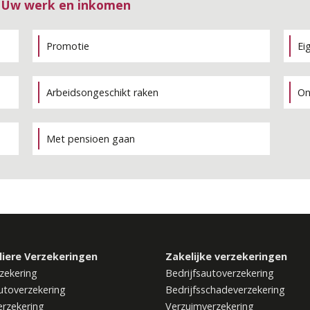
e Uw werk en inkomen
Promotie
Ei
Arbeidsongeschikt raken
On
Met pensioen gaan
liere Verzekeringen
Zakelijke verzekeringen
zekering
Bedrijfsautoverzekering
utoverzekering
Bedrijfsschadeverzekering
rzekering
Verzuimverzekering