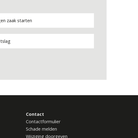
gen zaak starten
tslag
Contact
Contactformulier
Schade melden
Wijziging doorgeven