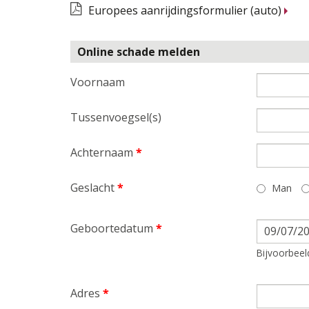
Europees aanrijdingsformulier (auto)
Online schade melden
Voornaam
Tussenvoegsel(s)
Achternaam
*
Geslacht
*
Man
Geboortedatum
*
Datum
Bijvoorbeel
Adres
*