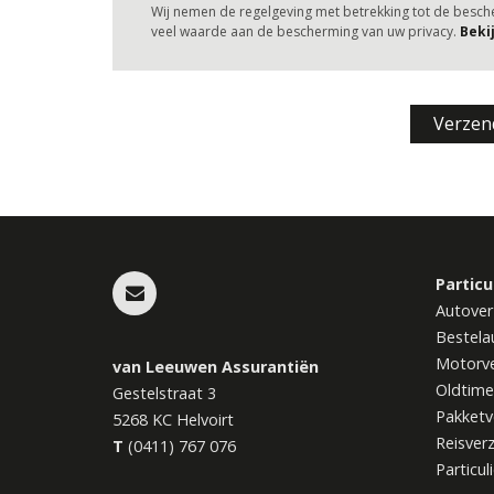
Wij nemen de regelgeving met betrekking tot de besc
veel waarde aan de bescherming van uw privacy.
Beki
Particu
Autover
Bestela
Motorve
van Leeuwen Assurantiën
Oldtime
Gestelstraat 3
Pakketv
5268 KC
Helvoirt
Reisver
T
(0411) 767 076
Particul