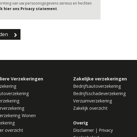
herming van uw persoonsgegevens serieus en hechten
jk hier ons Privacy statement
.
liere Verzekeringen
Zakelijke verzekeringen
zekering
Bedrijfsautoverzekering
utoverzekering
Bedrijfsschadeverzekering
rzekering
Verzuimverzekering
rverzekering
Zakelijk overzicht
erzekering Wonen
zekering
Overig
ier overzicht
Disclaimer
|
Privacy