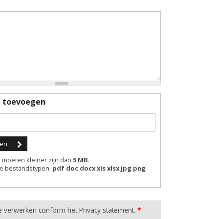
d toevoegen
moeten kleiner zijn dan
5 MB
.
e bestandstypen:
pdf doc docx xls xlsx jpg png
e verwerken conform het Privacy statement.
*