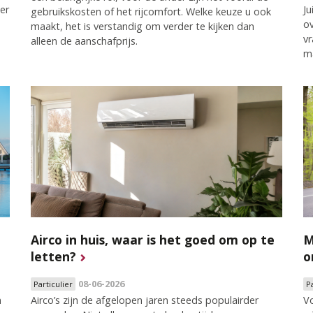
ter
Ju
gebruikskosten of het rijcomfort. Welke keuze u ook
o
maakt, het is verstandig om verder te kijken dan
vr
alleen de aanschafprijs.
m
Airco in huis, waar is het goed om op te
M
letten?
o
08-06-2026
Particulier
P
n
Airco’s zijn de afgelopen jaren steeds populairder
Vo