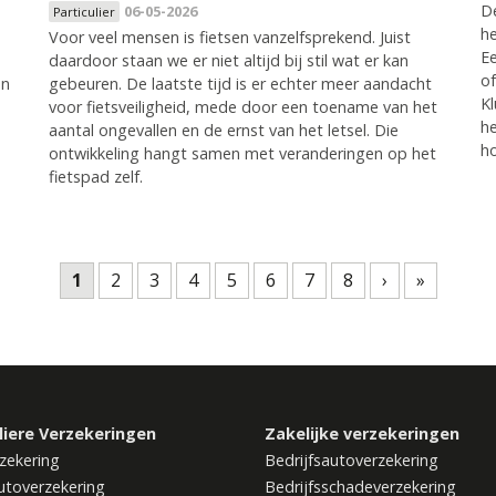
De
06-05-2026
Particulier
he
Voor veel mensen is fietsen vanzelfsprekend. Juist
Ee
daardoor staan we er niet altijd bij stil wat er kan
of
en
gebeuren. De laatste tijd is er echter meer aandacht
Kl
voor fietsveiligheid, mede door een toename van het
he
aantal ongevallen en de ernst van het letsel. Die
ho
ontwikkeling hangt samen met veranderingen op het
fietspad zelf.
.
1
2
3
4
5
6
7
8
›
»
liere Verzekeringen
Zakelijke verzekeringen
zekering
Bedrijfsautoverzekering
utoverzekering
Bedrijfsschadeverzekering