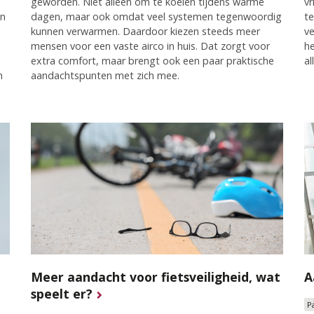
geworden. Niet alleen om te koelen tijdens warme
vr
en
dagen, maar ook omdat veel systemen tegenwoordig
te
kunnen verwarmen. Daardoor kiezen steeds meer
ve
mensen voor een vaste airco in huis. Dat zorgt voor
he
extra comfort, maar brengt ook een paar praktische
al
n
aandachtspunten met zich mee.
Meer aandacht voor fietsveiligheid, wat
A
speelt er?
P