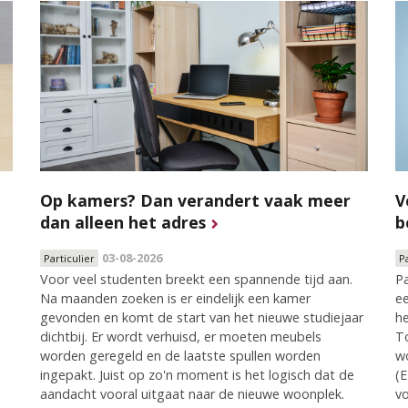
Op kamers? Dan verandert vaak meer
V
dan alleen het adres
b
03-08-2026
Particulier
P
Voor veel studenten breekt een spannende tijd aan.
Pa
Na maanden zoeken is er eindelijk een kamer
ee
gevonden en komt de start van het nieuwe studiejaar
he
dichtbij. Er wordt verhuisd, er moeten meubels
To
worden geregeld en de laatste spullen worden
wo
ingepakt. Juist op zo'n moment is het logisch dat de
(E
aandacht vooral uitgaat naar de nieuwe woonplek.
vo