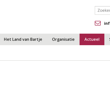
in
Het Land van Bartje
Organisatie
Actueel